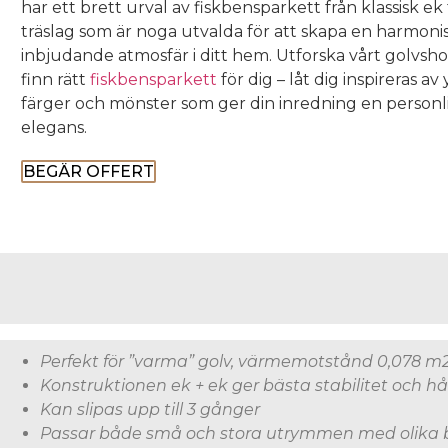
har ett brett urval av fiskbensparkett från klassisk ek 
träslag som är noga utvalda för att skapa en harmoni
inbjudande atmosfär i ditt hem. Utforska vårt golvs
finn rätt
fiskbensparkett
för dig – låt dig inspireras av
färger och mönster som ger din inredning en personl
elegans.
BEGÄR OFFERT
Perfekt
för
”
varma” golv,
värmemotstånd
0,078 m
Konstruktionen ek + ek ger bästa stabilitet och hå
Kan slipas upp till 3 gånger
Passar både små och stora utrymmen med olika 