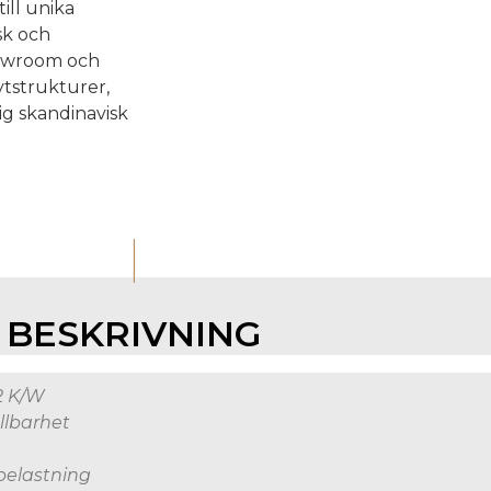
till unika
sk och
howroom och
 ytstrukturer,
ig skandinavisk
I
BESKRIVNING
2 K/W
llbarhet
belastning