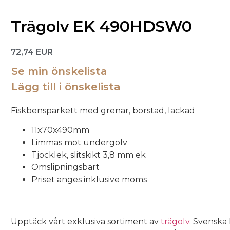
Trägolv EK 490HDSW0
72,74
EUR
Se min önskelista
Lägg till i önskelista
Fiskbensparkett med grenar, borstad, lackad
11x70x490mm
Limmas mot undergolv
Tjocklek, slitskikt 3,8 mm ek
Omslipningsbart
Priset anges inklusive moms
Upptäck vårt exklusiva sortiment av
trägolv
. Svenska 