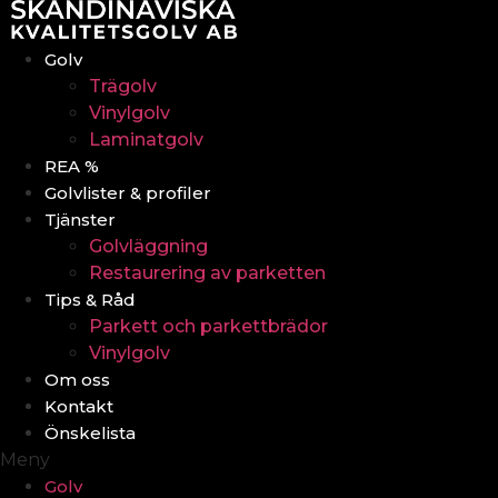
Hoppa
till
Golv
innehåll
Trägolv
Vinylgolv
Laminatgolv
REA %
Golvlister & profiler
Tjänster
Golvläggning
Restaurering av parketten
Tips & Råd
Parkett och parkettbrädor
Vinylgolv
Om oss
Kontakt
Önskelista
Meny
Golv